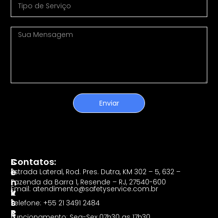
Enviar
S
L
Contatos:
E
I
Estrada Lateral, Rod. Pres. Dutra, KM 302 – 5, 632 –
R
N
Fazenda da Barra 1, Resende – RJ, 27540-600
Email: atendimento@safetyservice.com.br
V
K
I
S
Telefone: +55 21 3491 2484
Ç
R
Funcionamento: Seg-Sex 07h30 as 17h30